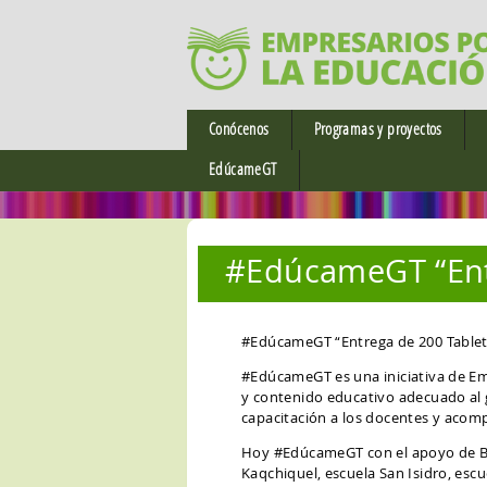
Conócenos
Programas y proyectos
Antecedentes Históricos
Incidencia en políticas educativa
Alt
EdúcameGT
Misión y Visión
Análisis y estudios en educación
Qu
Junta Directiva
Calidad y gestión educativa
Re
#EdúcameGT “Entr
Equipo de Trabajo
Liderazgo empresarial
Sa
Ejes de Trabajo
Promoción de la Educación como
prioridad nacional
#EdúcameGT “Entrega de 200 Tablets
Informe de Labores
#EdúcameGT es una iniciativa de Em
Fortalecimiento de la profesión
y contenido educativo adecuado al 
docente
capacitación a los docentes y aco
Hoy #EdúcameGT con el apoyo de Buc
Kaqchiquel, escuela San Isidro, escu