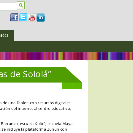
io de búsqueda
iados
ativa en Guatemala
tivos para docentes.
gital
ativa en América
tivos para
NosVemosEnDigital
s de Sololá”
ativa en el Mundo
ivos para familias.
tos
gital
ágico.
gital
 de una Tablet con recursos digitales
ión del internet al centro educativo,
 Barranco, escuela Xolbé, escuela Maya
o; se incluye la plataforma Zunun con