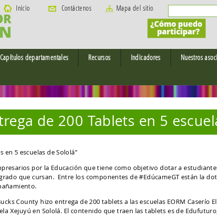
Buscar
Inicio
Contáctenos
Mapa del sitio
Formular
Capítulos departamentales
Recursos
Indicadores
Nuestros asoc
s
a Verapaz
Documentos
Situación educ
Recursos educa
#NosVemosEnDi
etzaltenango
Videos
Situación educ
Latina
Recursos educa
talhuleu
Fotografías
estudiantes. #
ega de 200 Tablets en 5 escuela
Situación educ
catepéquez
Sitios de Interés
Recursos educat
Otros Documen
#NosVemosEnDi
ProFuturo #NosVemosEnDigital
 en 5 escuelas de Sololá”
Oráculo Matem
#NosVemosEnDi
presarios por la Educación que tiene como objetivo dotar a estudiantes
grado que cursan. Entre los componentes de #EdúcameGT están la dotac
mpañamiento.
ks County hizo entrega de 200 tablets a las escuelas EORM Caserío El
ela Xejuyú en Sololá. El contenido que traen las tablets es de Edufutur