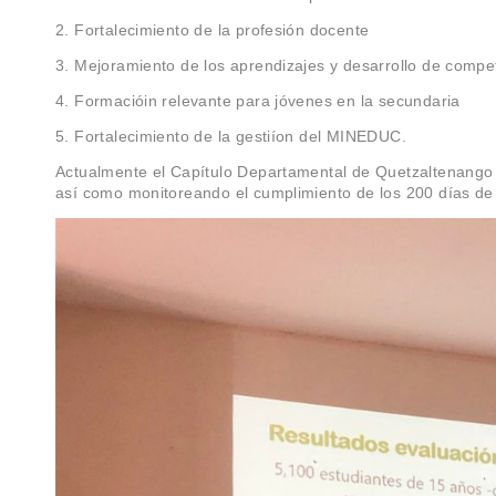
2. Fortalecimiento de la profesión docente
Otros Documentos
ProFuturo #NosVemosEnDigital
3. Mejoramiento de los aprendizajes y desarrollo de compe
Recursos educativos para docentes. #NosVemosEnDigital
4. Formacióin relevante para jóvenes en la secundaria
Recursos educativos para estudiantes. #NosVemosEnDigital
5. Fortalecimiento de la gestiíon del MINEDUC.
Recursos educativos para familias. #NosVemosEnDigital
Actualmente el Capítulo Departamental de Quetzaltenango
Oráculo Matemágico. #NosVemosEnDigital
así como monitoreando el cumplimiento de los 200 días de 